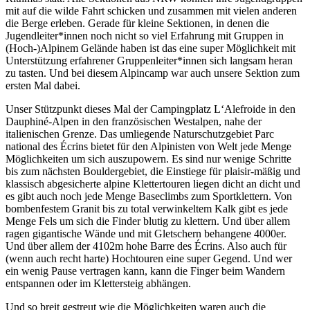
mit auf die wilde Fahrt schicken und zusammen mit vielen anderen
die Berge erleben. Gerade für kleine Sektionen, in denen die
Jugendleiter*innen noch nicht so viel Erfahrung mit Gruppen in
(Hoch-)Alpinem Gelände haben ist das eine super Möglichkeit mit
Unterstützung erfahrener Gruppenleiter*innen sich langsam heran
zu tasten. Und bei diesem Alpincamp war auch unsere Sektion zum
ersten Mal dabei.
Unser Stützpunkt dieses Mal der Campingplatz L‘Alefroide in den
Dauphiné-Alpen in den französischen Westalpen, nahe der
italienischen Grenze. Das umliegende Naturschutzgebiet Parc
national des Écrins bietet für den Alpinisten von Welt jede Menge
Möglichkeiten um sich auszupowern. Es sind nur wenige Schritte
bis zum nächsten Bouldergebiet, die Einstiege für plaisir-mäßig und
klassisch abgesicherte alpine Klettertouren liegen dicht an dicht und
es gibt auch noch jede Menge Baseclimbs zum Sportklettern. Von
bombenfestem Granit bis zu total verwinkeltem Kalk gibt es jede
Menge Fels um sich die Finder blutig zu klettern. Und über allem
ragen gigantische Wände und mit Gletschern behangene 4000er.
Und über allem der 4102m hohe Barre des Écrins. Also auch für
(wenn auch recht harte) Hochtouren eine super Gegend. Und wer
ein wenig Pause vertragen kann, kann die Finger beim Wandern
entspannen oder im Klettersteig abhängen.
Und so breit gestreut wie die Möglichkeiten waren auch die