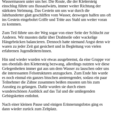
Wassermassen unter uns her. Die Route, die der Klettersteig
einschlug führte uns flussaufwärts, immer weiter Richtung der
stärksten Strömung. Das Gestein um uns war durch die
Jahrhunderter glatt geschliffen vom Wasser, deswegen halfen uns oft
ins Gestein eingebohrt Griffe und Tritte aus Stahl um weiter voran
zu kommen.
Zum Teil führte uns der Weg sogar von einer Seite der Schlucht zur
Anderen. Wir mussten dafür über Drahtseile oder wackelige
Hängebrücken balancieren. Dennoch hatte niemand Angst denn wir
waren zu jeder Zeit gut gesichert und in Begleitung von vielen
erfahrenen Jugendleitern/innen.
Hin und wieder wurden wir etwas ausgebremst, da eine Gruppe vor
uns ebenfalls den Klettersteig bezwang, allerdings nutzten wir diese
Gelegenheiten immer gut aus um dem Wasser zu lauschen oder uns
die interessanten Felsstrukturen anzugucken. Zum Ende hin wurde
es noch einmal ein ganzes bisschen anstrengender, sodass ein paar
Teilnehmer die Zähne zusammen beißen mussten um bis zum
Ausstieg zu gelangen. Dafür wurden sie durch einen
wunderschönen Ausblick auf das Tal und die umliegenden
Gebirgsketten entlohnt.
Nach einer kleinen Pause und einigen Erinnerungsfotos ging es
dann wieder zurück zum Zeltplatz.