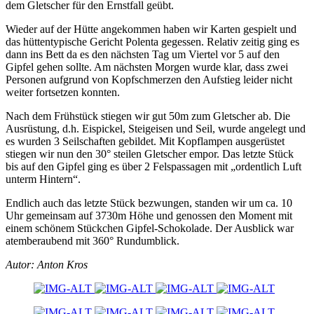
dem Gletscher für den Ernstfall geübt.
Wieder auf der Hütte angekommen haben wir Karten gespielt und
das hüttentypische Gericht Polenta gegessen. Relativ zeitig ging es
dann ins Bett da es den nächsten Tag um Viertel vor 5 auf den
Gipfel gehen sollte. Am nächsten Morgen wurde klar, dass zwei
Personen aufgrund von Kopfschmerzen den Aufstieg leider nicht
weiter fortsetzen konnten.
Nach dem Frühstück stiegen wir gut 50m zum Gletscher ab. Die
Ausrüstung, d.h. Eispickel, Steigeisen und Seil, wurde angelegt und
es wurden 3 Seilschaften gebildet. Mit Kopflampen ausgerüstet
stiegen wir nun den 30° steilen Gletscher empor. Das letzte Stück
bis auf den Gipfel ging es über 2 Felspassagen mit „ordentlich Luft
unterm Hintern“.
Endlich auch das letzte Stück bezwungen, standen wir um ca. 10
Uhr gemeinsam auf 3730m Höhe und genossen den Moment mit
einem schönem Stückchen Gipfel-Schokolade. Der Ausblick war
atemberaubend mit 360° Rundumblick.
Autor: Anton Kros