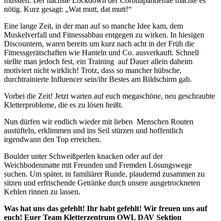
mussten. Der nächste Lockdown der Coronapandemie machte es
nötig. Kurz gesagt: „Wat mutt, dat mutt!“
Eine lange Zeit, in der man auf so manche Idee kam, dem
Muskelverfall und Fitnessabbau entgegen zu wirken. In hiesigen
Discountern, waren bereits um kurz nach acht in der Früh die
Fitnessgerätschaften wie Hanteln und Co. ausverkauft. Schnell
stellte man jedoch fest, ein Training auf Dauer allein daheim
motiviert nicht wirklich! Trotz, dass so mancher hübsche,
durchtrainierte Influencer sein/ihr Bestes am Bildschirm gab.
Vorbei die Zeit! Jetzt warten auf euch megaschöne, neu geschraubte
Kletterprobleme, die es zu lösen heißt.
Nun dürfen wir endlich wieder mit lieben Menschen Routen
austüfteln, erklimmen und ins Seil stürzen und hoffentlich
irgendwann den Top erreichen.
Boulder unter Schweißperlen knacken oder auf der
Weichbodenmatte mit Freunden und Fremden Lösungswege
suchen. Um später, in familiärer Runde, plaudernd zusammen zu
sitzen und erfrischende Getränke durch unsere ausgetrockneten
Kehlen rinnen zu lassen.
Was hat uns das gefehlt! Ihr habt gefehlt! Wir freuen uns auf
euch! Euer Team Kletterzentrum OWL DAV Sektion