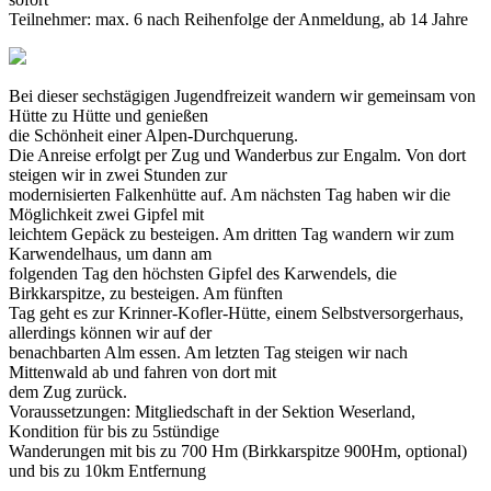
Teilnehmer: max. 6 nach Reihenfolge der Anmeldung, ab 14 Jahre
Bei dieser sechstägigen Jugendfreizeit wandern wir gemeinsam von
Hütte zu Hütte und genießen
die Schönheit einer Alpen-Durchquerung.
Die Anreise erfolgt per Zug und Wanderbus zur Engalm. Von dort
steigen wir in zwei Stunden zur
modernisierten Falkenhütte auf. Am nächsten Tag haben wir die
Möglichkeit zwei Gipfel mit
leichtem Gepäck zu besteigen. Am dritten Tag wandern wir zum
Karwendelhaus, um dann am
folgenden Tag den höchsten Gipfel des Karwendels, die
Birkkarspitze, zu besteigen. Am fünften
Tag geht es zur Krinner-Kofler-Hütte, einem Selbstversorgerhaus,
allerdings können wir auf der
benachbarten Alm essen. Am letzten Tag steigen wir nach
Mittenwald ab und fahren von dort mit
dem Zug zurück.
Voraussetzungen: Mitgliedschaft in der Sektion Weserland,
Kondition für bis zu 5stündige
Wanderungen mit bis zu 700 Hm (Birkkarspitze 900Hm, optional)
und bis zu 10km Entfernung